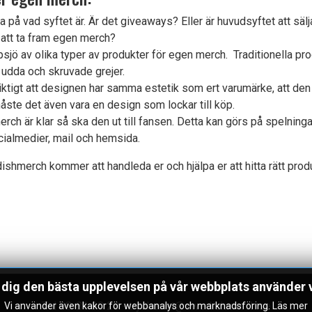
ra på vad syftet är. Är det giveaways? Eller är huvudsyftet att säl
 att ta fram egen merch?
ppsjö av olika typer av produkter för egen merch. Traditionella p
 udda och skruvade grejer.
viktigt att designen har samma estetik som ert varumärke, att den
måste det även vara en design som lockar till köp.
erch är klar så ska den ut till fansen. Detta kan görs på spelninga
socialmedier, mail och hemsida.
shmerch kommer att handleda er och hjälpa er att hitta rätt produ
 dig den bästa upplevelsen på vår webbplats använder 
Tel 08-81 90 20
-
tryckeriet@swedishmerch.se
Vi använder även kakor för webbanalys och marknadsföring.
Läs mer