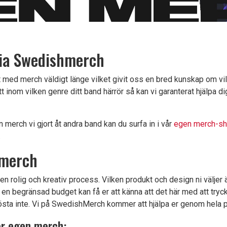
ia Swedishmerch
 med merch väldigt länge vilket givit oss en bred kunskap om vilk
inom vilken genre ditt band härrör så kan vi garanterat hjälpa dig
 merch vi gjort åt andra band kan du surfa in i vår
egen merch-sh
.
 merch
n rolig och kreativ process. Vilken produkt och design ni väljer ä
en begränsad budget kan få er att känna att det här med att tryc
sta inte. Vi på SwedishMerch kommer att hjälpa er genom hela 
er egen merch: