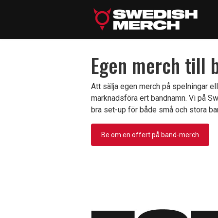
Egen merch till 
Att sälja egen merch på spelningar elle
marknadsföra ert bandnamn. Vi på Swe
bra set-up för både små och stora ba
Be om en offert på band-merch