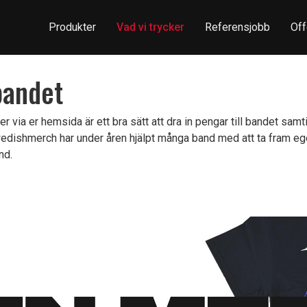
Produkter
Vad vi trycker
Referensjobb
Off
bandet
r via er hemsida är ett bra sätt att dra in pengar till bandet samt
dishmerch har under åren hjälpt många band med att ta fram eg
nd.