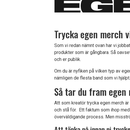
Trycka egen merch v
Som vi redan nämnt ovan har vi jobbat
produkter som är gångbara. Så oavsett 
och er publik.
Om du är nyfiken på vilken typ av egen
nämligen de flesta band som vi hjälpt
Så tar du fram egen
Att som kreatör trycka egen merch är e
och stå för. Ett faktum som ihop med 
överväldigande process. Men misströ
Att tänka på innan ni tryck